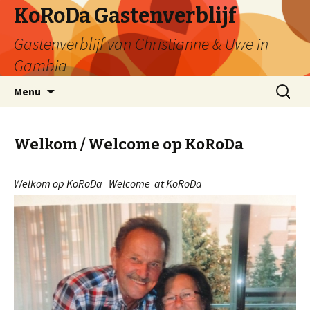
KoRoDa Gastenverblijf
Gastenverblijf van Christianne & Uwe in
Gambia
Spring
Zoeken
Menu
naar
naar:
inhoud
Welkom / Welcome op KoRoDa
Welkom op KoRoDa Welcome at KoRoDa