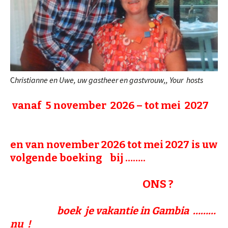
C
hristianne en Uwe, uw gastheer en gastvrouw,, Your hosts
vanaf 5 november 2026 – tot mei 2027
en van november 2026 tot mei 2027 is uw
volgende boeking
bij ……..
ONS ?
boek je vakantie in Gambia ………
nu !